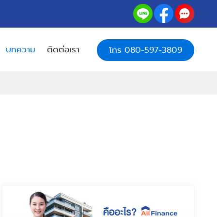
บทความ
ติดต่อเรา
โทร 080-597-3809