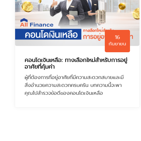
16
กันยายน
คอนโดเงินเหลือ: ทางเลือกใหม่สำหรับการอยู่
อาศัยที่คุ้มค่า
ผู้ที่ต้องการที่อยู่อาศัยที่มีความสะดวกสบายและมี
สิ่งอำนวยความสะดวกครบครัน บทความนี้จะพา
คุณไปสำรวจข้อดีของคอนโดเงินเหลือ