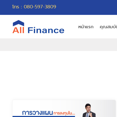
โทร :
080-597-3809
หน้าแรก
คุณสมบัต