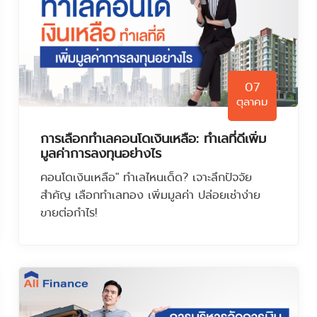
07
ตุลาคม
การเลือกทำเลคอนโดเงินเหลือ: ทำเลที่ดีเพิ่ม
มูลค่าการลงทุนอย่างไร
คอนโดเงินเหลือ" ทำเลไหนเด็ด? เจาะลึกปัจจัย
สำคัญ เลือกทำเลทอง เพิ่มมูลค่า ปล่อยเช่าง่าย
ขายต่อกำไร!