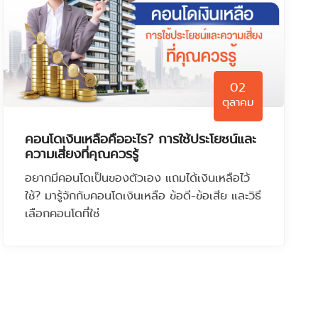
02
ตุลาคม
คอนโดเงินเหลือคืออะไร? การใช้ประโยชน์และ
ความเสี่ยงที่คุณควรรู้
อยากมีคอนโดเป็นของตัวเอง แถมได้เงินเหลือไว้
ใช้? มารู้จักกับคอนโดเงินเหลือ ข้อดี-ข้อเสีย และวิธี
เลือกคอนโดที่ใช่