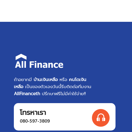
ถ้าอยากมี
บ้านเงินเหลือ
หรือ
คนโดเงิน
เหลือ
เป็นของตัวเองวันนี้รีบติดต่อทีมงาน
AllFinanceth
ปรึกษาฟรีไม่มีค่าใช้จ่าย!!
โทรหาเรา
080-597-3809